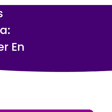
s
a:
r En